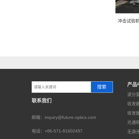
冲击试
产品
搜索
波分复
联系我们
收发器
收发器
邮箱：inquiry@future-optics.com
光通
电话：+86-571-81602497
无源