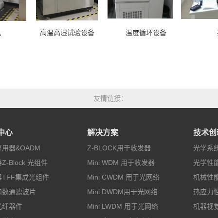
验机 高温高湿试验设备 温度循环设备 振动
友情链接
中心
解决方案
技术创
用器&OADM
Z-BLOCK用于收发器
光学系
Z-Block 光组件
Mini WDM 用于收发器
光学性
TFF集成光组件
Mini CWDM 用于光网络
机械性
和数通滤波片
Mini DWDM用于光网络
热应力
光纤器件
Mini LWDM 用于光网络
机器视