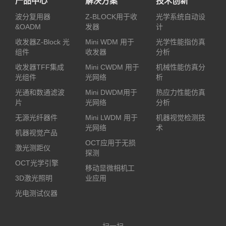
产品中心
解决方案
技术创新
波分复用器
Z-BLOCK用于收
光学系统自动设
&OADM
发器
计
收发器Z-Block 光
Mini WDM 用于
光学性能指仿真
组件
收发器
分析
收发器TFF集成
Mini CWDM 用于
机械性能仿真分
光组件
光网络
析
光通和数通滤波
Mini DWDM用于
热应力性能仿真
片
光网络
分析
无源光纤器件
Mini LWDM 用于
机器视觉检测技
光网络
术
机器视觉产品
OCT应用于无损
激光测距仪
探测
OCT光学引擎
移动显微相机工
3D激光照明
业应用
光电测试仪器