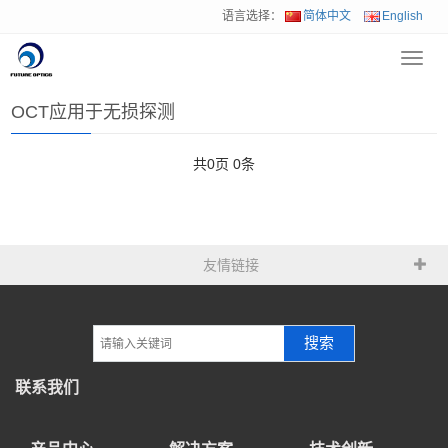
语言选择：
简体中文
English
Toggl
首页
>
解决方案
>
OCT应用于无损探测
navig
OCT应用于无损探测
共
0
页
0
条
友情链接
搜索
联系我们