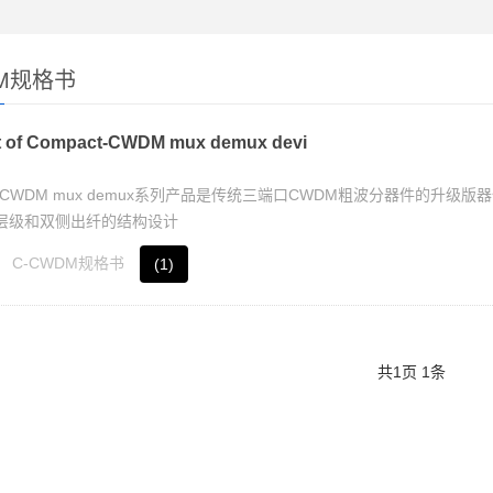
DM规格书
t of Compact-CWDM mux demux devi
-CWDM mux demux系列产品是传统三端口CWDM粗波分器件的升
层级和双侧出纤的结构设计
C-CWDM规格书
(1)
共
1
页
1
条