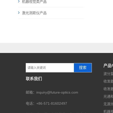
机器视觉类产品
激光测距仪产品
产品
搜索
波分复
联系我们
收发器
收发器
邮箱：inquiry@future-optics.com
光通
电话：+86-571-81602497
无源
机器