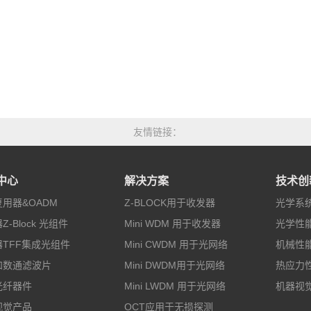
友情链接
中心
解决方案
技术创
用器&OADM
Z-BLOCK用于收发器
光学系
Z-Block 光组件
Mini WDM 用于收发器
光学性
TFF集成光组件
Mini CWDM 用于光网络
机械性
和数通滤波片
Mini DWDM用于光网络
热应力
光纤器件
Mini LWDM 用于光网络
机器视
视觉产品
OCT应用于无损探测