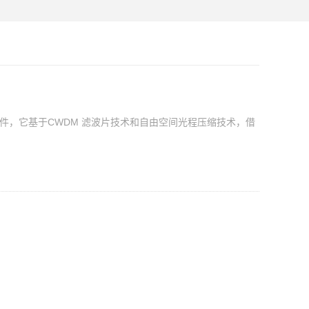
级版器件，它基于CWDM 滤波片技术和自由空间光程压缩技术，借