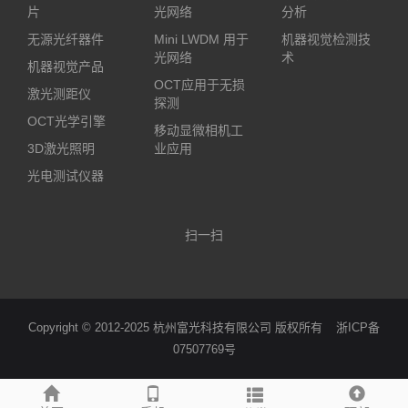
片
光网络
分析
无源光纤器件
Mini LWDM 用于
机器视觉检测技
光网络
术
机器视觉产品
OCT应用于无损
激光测距仪
探测
OCT光学引擎
移动显微相机工
3D激光照明
业应用
光电测试仪器
扫一扫
Copyright © 2012-2025 杭州富光科技有限公司 版权所有
浙ICP备
07507769号