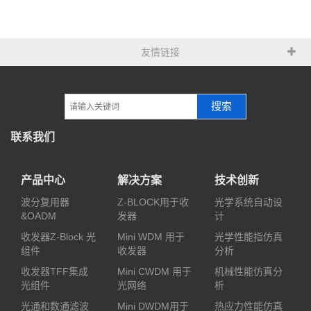
友情链接
搜索
联系我们
产品中心
解决方案
技术创新
波分复用器
Z-BLOCK用于收
光学系统自动设
&OADM
发器
计
收发器Z-Block 光
Mini WDM 用于
光学性能指仿真
组件
收发器
分析
收发器TFF集成
Mini CWDM 用于
机械性能仿真分
光组件
光网络
析
光通和数通滤波
Mini DWDM用于
热应力性能仿真