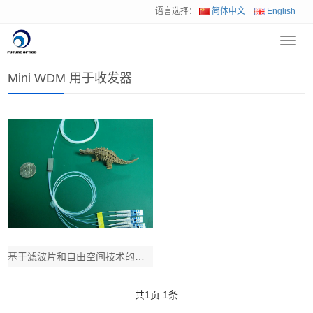
语言选择：
简体中文
English
Toggl
首页
>
解决方案
>
Mini WDM 用于收发器
navig
Mini WDM 用于收发器
基于滤波片和自由空间技术的低插损微型化CWDM和DWDM波分器件集成到CWDM和
共
1
页
1
条