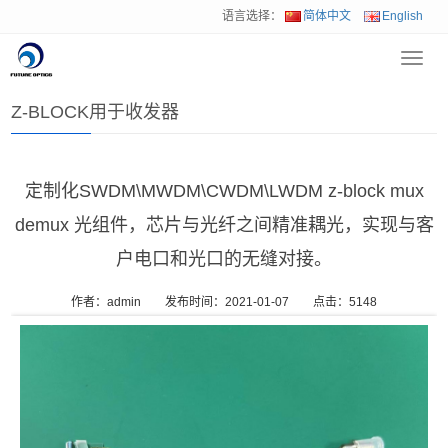
语言选择：
简体中文
English
Toggl
首页
>
解决方案
>
Z-BLOCK用于收发器
navig
Z-BLOCK用于收发器
定制化SWDM\MWDM\CWDM\LWDM z-block mux
demux 光组件，芯片与光纤之间精准耦光，实现与客
户电口和光口的无缝对接。
作者：admin
发布时间：2021-01-07
点击：
5148