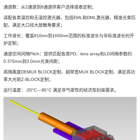
通道数：从2通道到8通道供客户选择或者定制；
适配各类温控和无温控激光器，包括EML和DML激光器，精准光束匹
配，满足大口径大放散角要求；
工作波长：覆盖810
nm
到
1650nm
范围的标准波长与非标准波长的开
炉定制；
通道空间间隔Pitch：提供匹配各类PD、lens array和LD间隔参数的
0.375mm到3.0mm光束间距；
高隔离度
DEMUX BLOCK
定制、超带宽
MUX BLOCK
定制、满足高功
率大光斑
Z-BLOCK
定制；
运行温度：-20°C---85°C 满足非气密性的经济型封装需求。