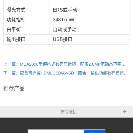
曝光方式
ERS或手动
功耗指标
348.0 mW
白平衡
自动或手动
输出接口
USB接口
上一篇：MDA2000型便携式数码显微镜，配备2.0MP宽动态范围数码模块、专利共厄光学成像组、双螺旋轨道调焦和变倍调节机构、LED照明光源和Future Win Joe 显微图像应用软件，是工业、商业和家用
下一篇：配备可遥控HDMI/USB/AV/SD卡四合一输出功能数码模组、0.7X--4.5X 变倍光学成像系统、环形LED照明和17LCD显示器的高清变倍LCD数码体视显微镜
推荐产品
友情链接