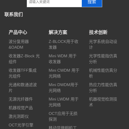
搜索
联系我们
产品中心
解决方案
技术创新
波分复用器
Z-BLOCK用于收
光学系统自动设
&OADM
发器
计
收发器Z-Block 光
Mini WDM 用于
光学性能指仿真
组件
收发器
分析
收发器TFF集成
Mini CWDM 用于
机械性能仿真分
光组件
光网络
析
光通和数通滤波
Mini DWDM用于
热应力性能仿真
片
光网络
分析
无源光纤器件
Mini LWDM 用于
机器视觉检测技
光网络
术
机器视觉产品
OCT应用于无损
激光测距仪
探测
OCT光学引擎
移动显微相机工