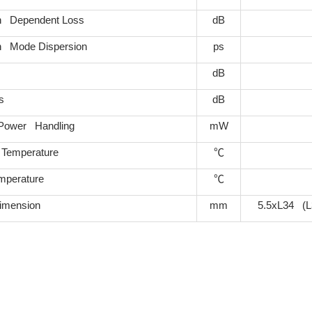
on Dependent Loss
dB
on Mode Dispersion
ps
dB
s
dB
Power Handling
mW
 Temperature
℃
mperature
℃
imension
mm
5.5xL34 (L3