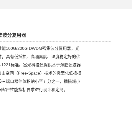
G密集波分复用器
100G/200G DWDM密集波分复用器，光
件，具有低插损、高隔离度、温度稳定好的优
-1221标准。富光科技还提供基于薄膜滤波器
由空间（Free-Space）技术的微型化低插损
较三端口器件体积缩小至五分之一，插损减小
据客户性能指标要求进行设计和定制。