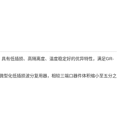
，具有低插损、高隔离度、温度稳定好的优异特性，满足GR-
技术的微型化低插损波分复用器，相较三端口器件体积缩小至五分之