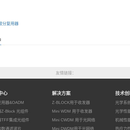
波分复用器
品
友情链接
中心
解决方案
技术创
用器&OADM
Z-BLOCK用于收发器
光学系
Z-Block 光组件
Mini WDM 用于收发器
光学性
TFF集成光组件
Mini CWDM 用于光网络
机械性
和数通滤波片
Mini DWDM用于光网络
热应力