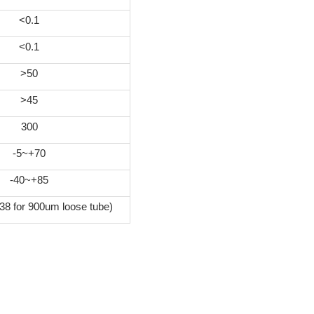
<0.1
<0.1
>50
>45
300
-5~+70
-40~+85
8 for 900um loose tube)