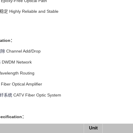
oxy-Free Optical Path
Highly Reliable and Stable
ation：
Channel Add/Drop
除 
DWDM Network
 
avelength Routing
Fiber Optical Amplifier
CATV Fiber Optic System
纤系统 
cification：
Unit