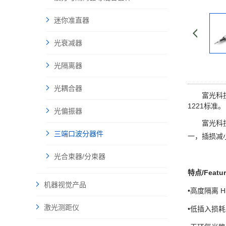
迷你准直器
光衰减器
光隔离器
光耦合器
富光科技
1221标准。
光偏振器
富光科
三端口波分器件
一，插损减
光合束器/分束器
特点/Featu
机器视觉产品
•高度隔离 High
激光测距仪
•低插入损耗 Lo