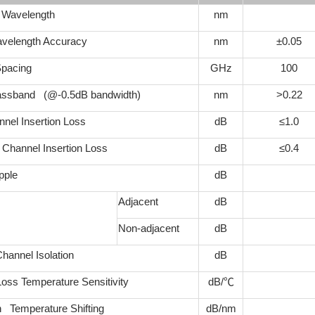
 Wavelength
nm
velength Accuracy
nm
±0.05
pacing
GHz
100
assband (@-0.5dB bandwidth)
nm
>0.22
el Insertion Loss
dB
≤1.0
 Channel Insertion Loss
dB
≤0.4
pple
dB
Adjacent
dB
Non-adjacent
dB
annel Isolation
dB
Loss Temperature Sensitivity
dB/
℃
 Temperature Shifting
dB/nm