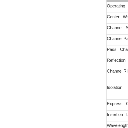
Operating
Center Wa
Channel S
Channel P
Pass Chann
Reflection
Channel Ri
Isolation
Express Ch
Insertion 
Wavelength