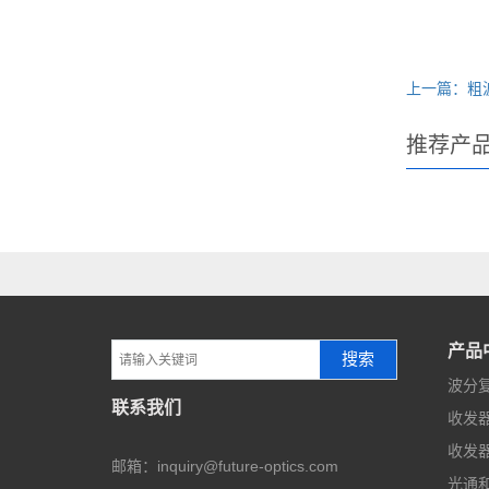
上一篇：粗
推荐产
产品
搜索
波分复
联系我们
收发器
收发器
邮箱：inquiry@future-optics.com
光通