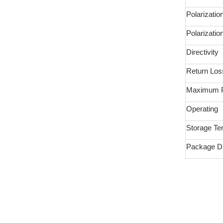
Polarizati
Polarizati
Directivity
Return Los
Maximum 
Operating
Storage Te
Package D