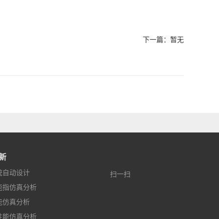
下一篇：暂无
新
统自动设计
扫一扫
能指仿真分析
能仿真分析
性能仿真分析