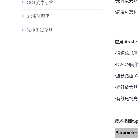
•无环氧光路 Ep
OCT光学引擎
•高度可靠和稳定 
3D激光照明
光电测试仪器
应用/Applic
•
通道添加/删
•
DWDM网络
W
•
波长路由 
•
光纤放大器
•
有线电视光
技术指标/Spe
Parameter